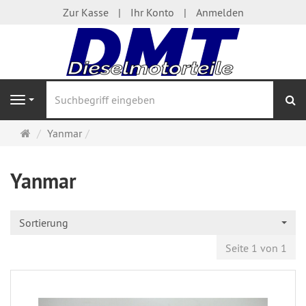
Zur Kasse
Ihr Konto
Anmelden
S
Navigation
Startseite
Yanmar
Yanmar
Sortierung
Seite 1 von 1