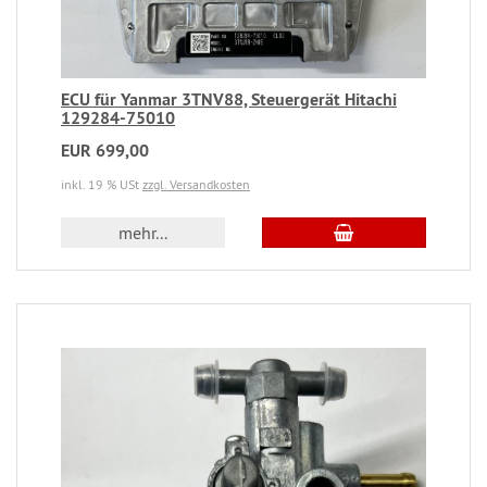
ECU für Yanmar 3TNV88, Steuergerät Hitachi
129284-75010
EUR 699,00
inkl. 19 % USt
zzgl. Versandkosten
mehr...