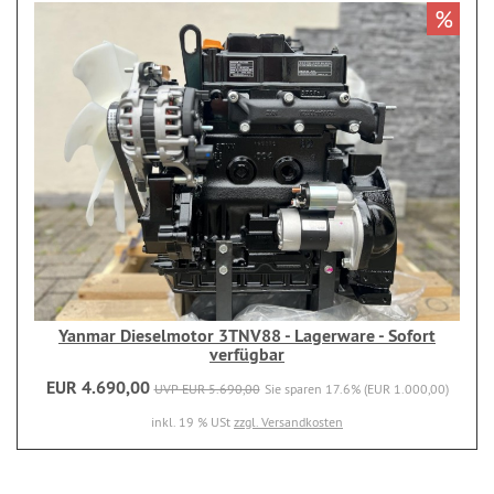
%
Yanmar Dieselmotor 3TNV88 - Lagerware - Sofort
verfügbar
EUR 4.690,00
UVP EUR 5.690,00
Sie sparen 17.6% (EUR 1.000,00)
inkl. 19 % USt
zzgl. Versandkosten