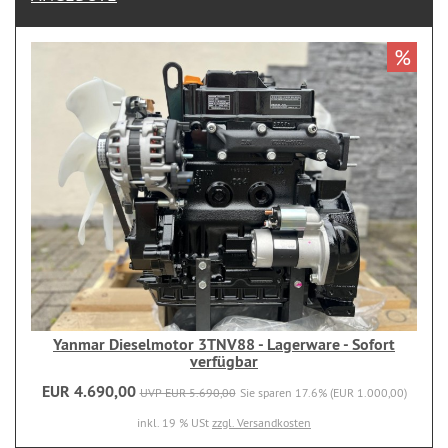
%
Yanmar Dieselmotor 3TNV88 - Lagerware - Sofort
verfügbar
EUR 4.690,00
UVP EUR 5.690,00
Sie sparen 17.6% (EUR 1.000,00)
inkl. 19 % USt
zzgl. Versandkosten