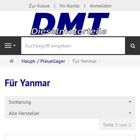
Zur Kasse
Ihr Konto
Anmelden
S
Navigation
Startseite
Haupt- / Pleuellager
Für Yanmar
Für Yanmar
Sortierung
Alle Hersteller
Seite 1 von 1