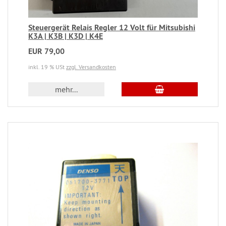
Steuergerät Relais Regler 12 Volt für Mitsubishi
K3A | K3B | K3D | K4E
EUR 79,00
inkl. 19 % USt
zzgl. Versandkosten
mehr...