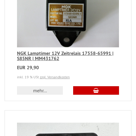
NGK Lamptimer 12V Zeitrelais 17558-65991 |
S85NR | MM431762
EUR 29,90
inkl. 19 % USt
zzgl. Versandkosten
mehr...