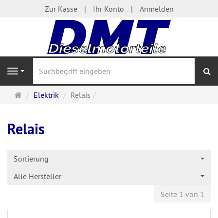
Zur Kasse
Ihr Konto
Anmelden
S
Navigation
Startseite
Elektrik
Relais
Relais
Sortierung
Alle Hersteller
Seite 1 von 1