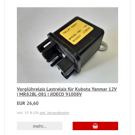
Vorglührelais Lastrelais für Kubota Yanmar 12V
| MR82BL-081 | JIDECO 91008V
EUR 26,60
inkl. 19 % USt
zzgl. Versandkosten
mehr...