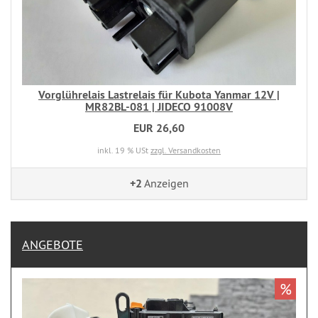
Vorglührelais Lastrelais für Kubota Yanmar 12V |
MR82BL-081 | JIDECO 91008V
EUR 26,60
inkl. 19 % USt
zzgl. Versandkosten
+2
Anzeigen
ANGEBOTE
%