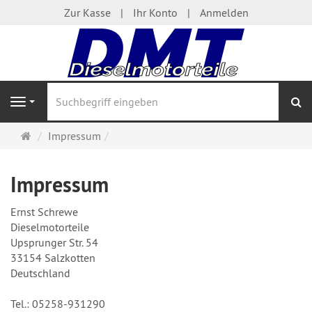
Zur Kasse
Ihr Konto
Anmelden
S
Navigation
Startseite
Impressum
Impressum
Ernst Schrewe
Dieselmotorteile
Upsprunger Str. 54
33154 Salzkotten
Deutschland
Tel.: 05258-931290