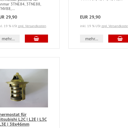
anmar 3TNE84, 3TNE88,
TNV88,...
UR 29,90
EUR 29,90
kl. 19 % USt
zzgl. Versandkosten
inkl. 19 % USt
zzgl. Versandkost
mehr...
mehr...
hermostat für
itsubishi L2C | L2E | L3C
 L3E | 38x46mm