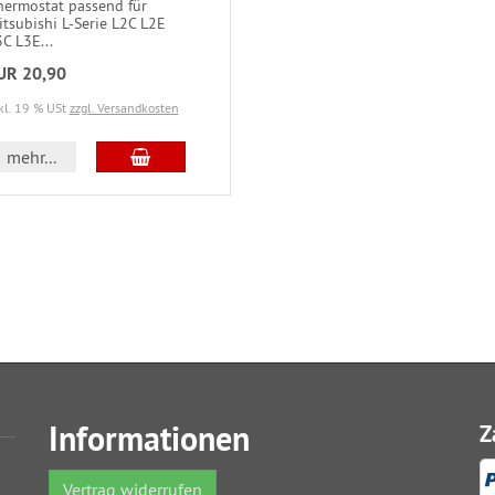
hermostat passend für
tsubishi L-Serie L2C L2E
C L3E...
UR 20,90
kl. 19 % USt
zzgl. Versandkosten
mehr...
Informationen
Z
Vertrag widerrufen