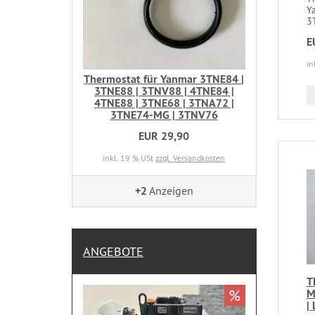
Y
3
E
in
Thermostat für Yanmar 3TNE84 |
3TNE88 | 3TNV88 | 4TNE84 |
4TNE88 | 3TNE68 | 3TNA72 |
3TNE74-MG | 3TNV76
EUR 29,90
inkl. 19 % USt
zzgl. Versandkosten
+2
Anzeigen
ANGEBOTE
T
%
M
|