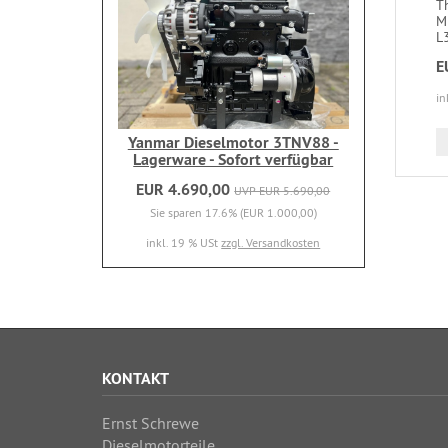
T
Mi
L3
E
in
Yanmar Dieselmotor 3TNV88 -
Lagerware - Sofort verfügbar
EUR 4.690,00
UVP EUR 5.690,00
Sie sparen 17.6% (EUR 1.000,00)
inkl. 19 % USt
zzgl. Versandkosten
KONTAKT
Ernst Schrewe
Dieselmotorteile