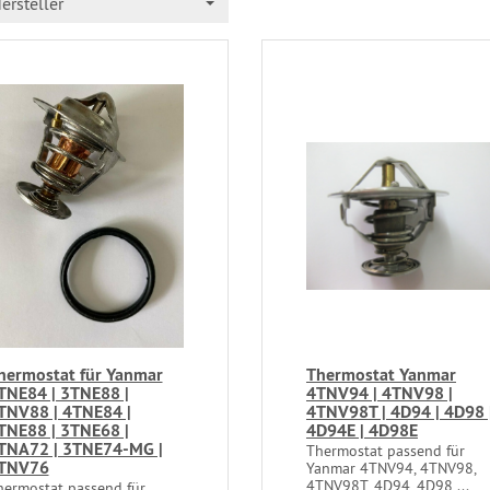
ersteller
hermostat für Yanmar
Thermostat Yanmar
TNE84 | 3TNE88 |
4TNV94 | 4TNV98 |
TNV88 | 4TNE84 |
4TNV98T | 4D94 | 4D98 
TNE88 | 3TNE68 |
4D94E | 4D98E
TNA72 | 3TNE74-MG |
Thermostat passend für
TNV76
Yanmar 4TNV94, 4TNV98,
4TNV98T, 4D94, 4D98,...
hermostat passend für