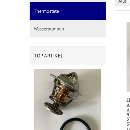
Alle H
Thermostate
Wasserpumpen
TOP ARTIKEL
T
3
3
4
3
3
T